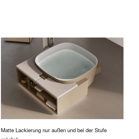
rvice
Disenia
n
Das Wellness-Projekt
Firma
The Architectural Showers
Showroom
News und Events
ich
Newsletter
Stellenbewerbung
Matte Lackierung nur außen und bei der Stufe