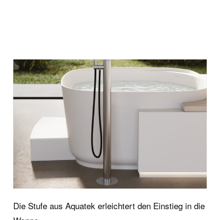
ce
Kontakt und Se
Wellness Collection
Kontakt und Informatione
für Wellnessprodukte
Presse
Downloadbereich
Bedienungs- und
Wartungsanleitung
Passwortgeschützter Bere
Ideagroup
Die Stufe aus Aquatek erleichtert den Einstieg in die