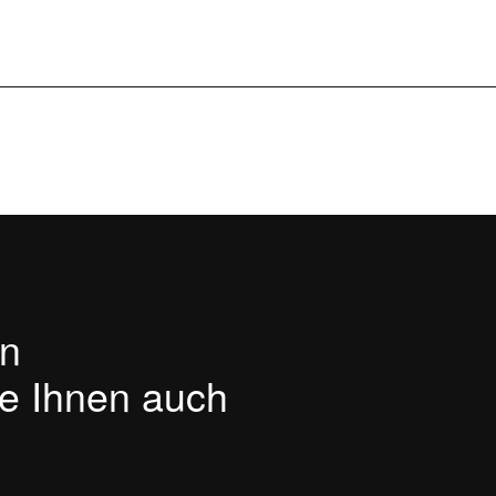
Passwortgeschützter Bere
Ideagroup
en
te Ihnen auch