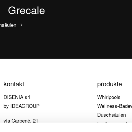
Grecale
chsäulen
kontakt
produkte
DISENIA srl
Whirlpools
by IDEAGROUP
Wellness-Bade
Duschsäulen
via Carpenè, 21
Ergänzungsele
33070 Brugnera (PN)