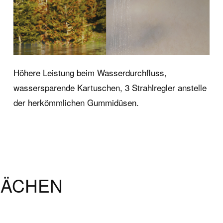
Höhere Leistung beim Wasserdurchfluss,
wassersparende Kartuschen, 3 Strahlregler anstelle
der herkömmlichen Gummidüsen.
ce
Kontakt und Se
Wellness Collection
Kontakt und Informatione
für Wellnessprodukte
Presse
Downloadbereich
LÄCHEN
Bedienungs- und
Wartungsanleitung