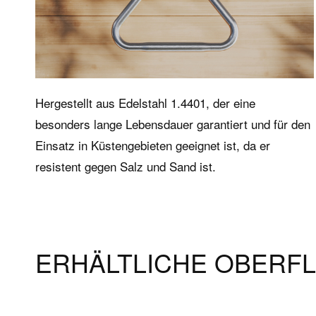
Hergestellt aus Edelstahl 1.4401, der eine
besonders lange Lebensdauer garantiert und für den
Einsatz in Küstengebieten geeignet ist, da er
Produkte
Servi
resistent gegen Salz und Sand ist.
Whirlpools
FAQ The 
Wellness-Badewannen
Service 
Duschsäulen
ERHÄLTLICHE OBERF
Ergänzungselemente
Zubehör