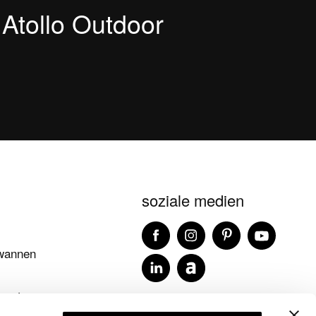
Atollo Outdoor
soziale medien
wannen
mente
blog ideagroup