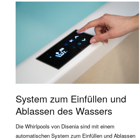
Produkte
Servi
System zum Einfüllen und
Ablassen des Wassers
Whirlpools
FAQ The 
Wellness-Badewannen
Service 
Die Whirlpools von Disenia sind mit einem
automatischen System zum Einfüllen und Ablassen
Duschsäulen