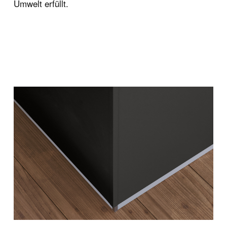
Umwelt erfüllt.
Bedienungs- und
Wartungsanleitung
Passwortgeschützter Bere
Ideagroup