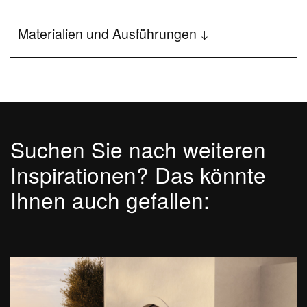
Disenia
Materialien und Ausführungen
Das Wellness-Projekt
Firma
The Architectural Showers
Suchen Sie nach weiteren
Showroom
Inspirationen? Das könnte
News und Events
Ihnen auch gefallen:
Newsletter
Stellenbewerbung
Blog