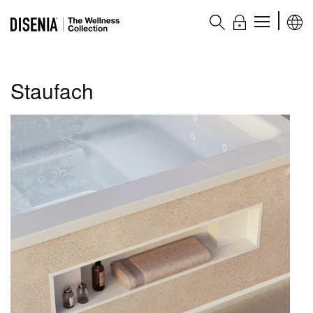
The Wellness collection
Staufach
Produkte
Whirlpools
Wellness-Badewannen
Duschsäulen
Ergänzungselemente
Zubehör
Plus