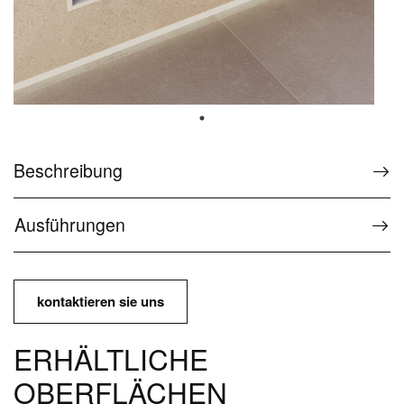
Sonderzubehör
Service
FAQ The Wellness Collection
Service für Wellnessprodukte
Beschreibung
Kontakt und Service
Ausführungen
Kontakt und Informationen
Presse
kontaktieren sie uns
Downloadbereich
ERHÄLTLICHE
Bedienungs- und Wartungsanleitung
OBERFLÄCHEN
Passwortgeschützter Bereich Ideagroup