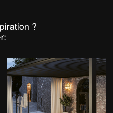
Section de téléchargemen
Manuel d’utilisation et d’e
Espace réservé Ideagrou
piration ?
r: