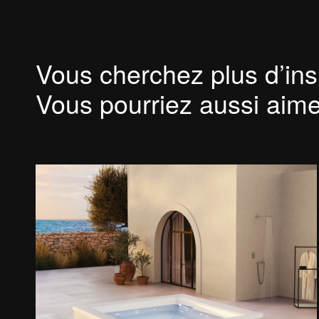
Colonnes de douche
Articles complémentaires
Accessoires
Vous cherchez plus d’ins
Les points forts
Vous pourriez aussi aime
Les options