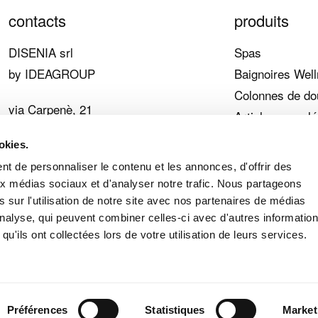
contacts
produits
DISENIA srl
Spas
by IDEAGROUP
Baignoires Wel
Colonnes de d
via Carpenè, 21
Articles compl
33070 Brugnera (PN)
Les points forts
okies.
Italy
t de personnaliser le contenu et les annonces, d'offrir des
aux médias sociaux et d'analyser notre trafic. Nous partageons
T
+39 0434 1822603
 sur l'utilisation de notre site avec nos partenaires de médias
E
info@disenia.it
'analyse, qui peuvent combiner celles-ci avec d'autres informatio
qu'ils ont collectées lors de votre utilisation de leurs services.
blog
.v. - C.F. e P.I. IT04104960267 - R.E.A. di Pordenone n. 107848 - idea@
Politique relative aux cookies
-
powered by Neiko
Préférences
Statistiques
Market