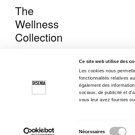
The
Wellness
Collection
Ce site web utilise des co
Les cookies nous permetten
fonctionnalités relatives 
également des informations
sociaux, de publicité et d
vous leur avez fournies ou 
Disenia Srl - Capitale Sociale € 400.000,00 i
S
Nécessaires