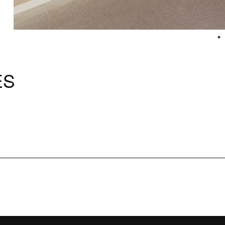
ES
tance
Contacts et Ser
ernant la Collection
Contacts et informations
Presse
ce Wellness