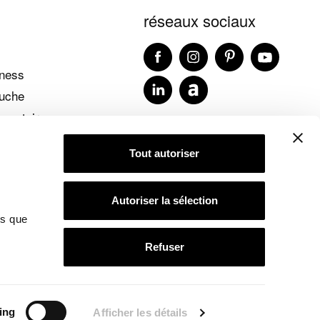
réseaux sociaux
lness
ouche
émentaires
blog ideagroup
Tout autoriser
Autoriser la sélection
ns que
Refuser
pec-ideagroup.it -
Politique de confidentialité
-
ing
Afficher les détails