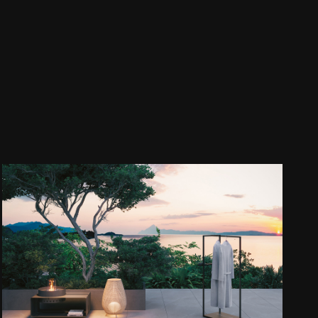
The Architectural Showers
t
Showroom
ntretien
Actualités et événements
p
Lettre d'information
Travaillez avec nous