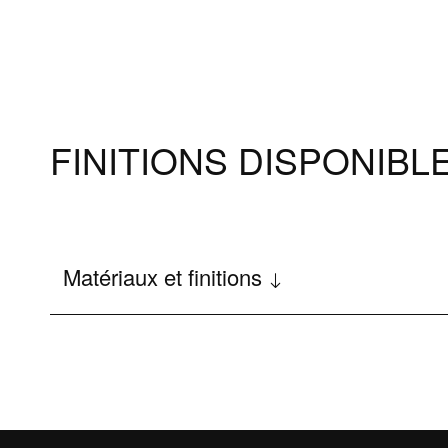
FINITIONS DISPONIBL
Matériaux et finitions
Produits
Assis
Spas
FAQ conc
Wellness
Baignoires Wellness
Assistan