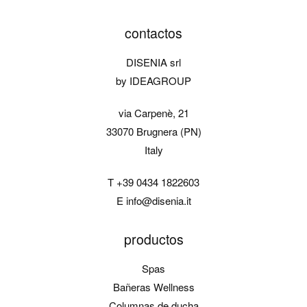
contactos
DISENIA srl
by IDEAGROUP
via Carpenè, 21
33070 Brugnera (PN)
Italy
T
+39 0434 1822603
E
info@disenia.it
productos
Spas
Bañeras Wellness
Columnas de ducha