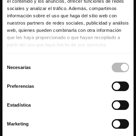
el contenido y los anuncios, ofrecer funciones de redes
sociales y analizar el tráfico. Además, compartimos
información sobre el uso que haga del sitio web con
nuestros partners de redes sociales, publicidad y análisis
web, quienes pueden combinarla con otra información
que les haya proporcionado o que hayan recopilado a
partir del uso que haya hecho de sus servicios.
S
Necesarias
e
l
e
Preferencias
c
c
i
Estadística
ó
n
Marketing
d
e