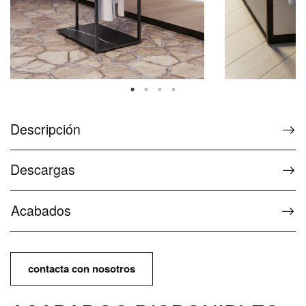
Complementos opcionales
Asistencia
Preguntas frecuentes de The Wellness
Collection
Descripción
Asistencia para los productos Wellness
Descargas
Contactos y servicios
Acabados
Contactos e información
Prensa
Área descarga
contacta con nosotros
Manual de uso y mantenimiento