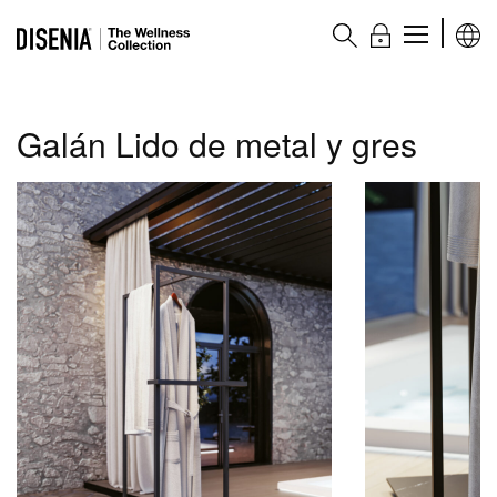
The Wellness collection
Galán Lido de metal y gres
Productos
Spas
Bañeras Wellness
Columnas de ducha
Complementos
Accesorios
Ventajas