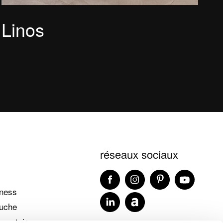
Linos
réseaux sociaux
lness
ouche
émentaires