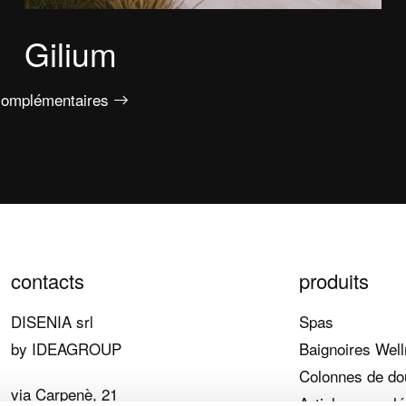
Gilium
s complémentaires
contacts
produits
DISENIA srl
Spas
by IDEAGROUP
Baignoires Wel
Colonnes de d
via Carpenè, 21
Articles compl