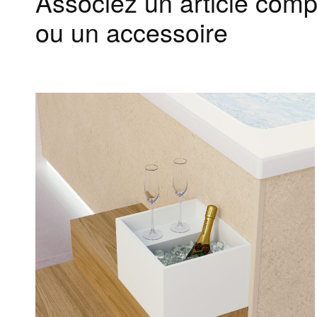
Associez un article com
ou un accessoire
Produits
Assis
Spas
FAQ conc
Wellness
Baignoires Wellness
Assistan
Colonnes de douche
Articles complémentaires
Accessoires