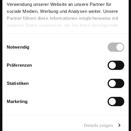
Verwendung unserer Website an unsere Partner für
soziale Medien, Werbung und Analysen weiter. Unsere
Partner führen diese Informationen möglicherweise mit
weiteren Daten zusammen, die Sie ihnen bereitgestellt
haben oder die sie im Rahmen Ihrer Nutzung der Dienste
gesammelt haben.
E
Notwendig
i
n
w
Linos
Präferenzen
i
l
l
Statistiken
i
g
Marketing
u
n
g
Details zeigen
s