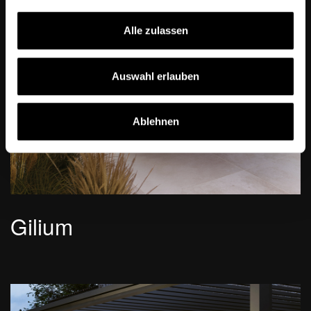
a
u
Alle zulassen
s
w
a
Auswahl erlauben
h
l
Ablehnen
Gilium