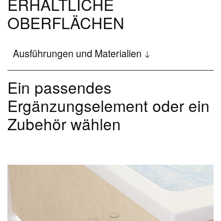
ERHÄLTLICHE
OBERFLÄCHEN
Disenia
Das Wellness-Projekt
Ausführungen und Materialien
Firma
Ein passendes
The Architectural Showers
Ergänzungselement oder ein
Showroom
Zubehör wählen
News und Events
Newsletter
Stellenbewerbung
Blog