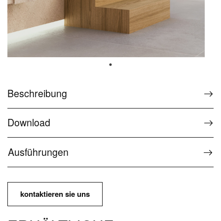
Sonderzubehör
Service
FAQ The Wellness Collection
Service für Wellnessprodukte
Beschreibung
Kontakt und Service
Download
Kontakt und Informationen
Ausführungen
Presse
Downloadbereich
Bedienungs- und Wartungsanleitung
kontaktieren sie uns
Passwortgeschützter Bereich Ideagroup