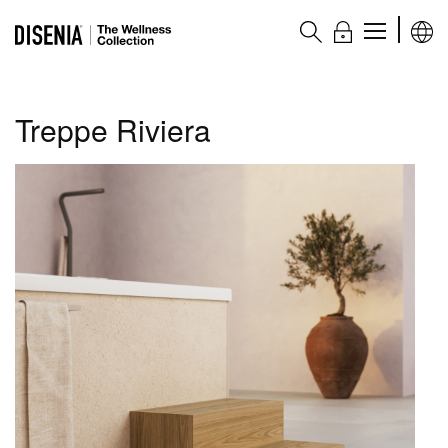
The Wellness collection
Treppe Riviera
Produkte
Whirlpools
Wellness-Badewannen
Duschsäulen
Ergänzungselemente
Zubehör
Plus