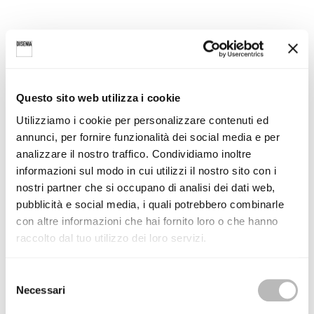
Questo sito web utilizza i cookie
Utilizziamo i cookie per personalizzare contenuti ed
Dal 25 al 29 settembre
parteciperemo al
Salone
annunci, per fornire funzionalità dei social media e per
analizzare il nostro traffico. Condividiamo inoltre
Internazionale della Ceramica per l’Architettura e
informazioni sul modo in cui utilizzi il nostro sito con i
dell’Arredobagno
: in questa occasione presenteremo al
nostri partner che si occupano di analisi dei dati web,
pubblico le
novità
dedicate alla stanza da bagno e i
prodotti
pubblicità e social media, i quali potrebbero combinarle
iconici
progettati nel segno di un quotidiano benessere.
con altre informazioni che hai fornito loro o che hanno
dove:
hall 21 | stand A35 B30 + A21 B20
raccolto dal tuo utilizzo dei loro servizi.
orario di visita:
9 – 19
S
Necessari
e
l