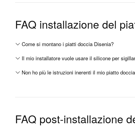
Prodotti
Assis
FAQ installazione del pia
Box doccia senza telaio
FAQ Ass
Box doccia con telaio
FAQ Box
Come si montano i piatti doccia Disenia?
Piatti doccia
FAQ Pia
Il mio installatore vuole usare il silicone per sigilla
Vasche
FAQ Va
Non ho più le istruzioni inerenti il mio piatto docc
Complementi
Schede 
Istruzio
Cura e 
FAQ post-installazione de
Centri 