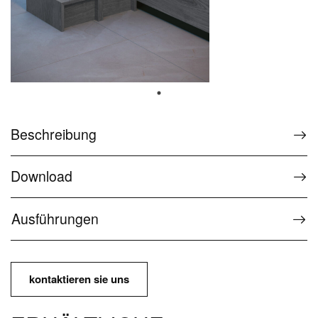
Sonderzubehör
Service
FAQ The Wellness Collection
Service für Wellnessprodukte
Beschreibung
Kontakt und Service
Download
Kontakt und Informationen
Ausführungen
Presse
Downloadbereich
Bedienungs- und Wartungsanleitung
kontaktieren sie uns
Passwortgeschützter Bereich Ideagroup