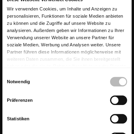
Treppe Duna
Wir verwenden Cookies, um Inhalte und Anzeigen zu
personalisieren, Funktionen für soziale Medien anbieten
zu können und die Zugriffe auf unsere Website zu
analysieren. Außerdem geben wir Informationen zu Ihrer
Verwendung unserer Website an unsere Partner für
soziale Medien, Werbung und Analysen weiter. Unsere
Partner führen diese Informationen möglicherweise mit
weiteren Daten zusammen, die Sie ihnen bereitgestellt
haben oder die sie im Rahmen Ihrer Nutzung der Dienste
gesammelt haben.
E
Notwendig
i
n
w
Präferenzen
i
l
l
Statistiken
i
g