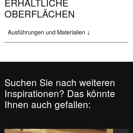
ERHÄLTLICHE
OBERFLÄCHEN
Disenia
Das Wellness-Projekt
Ausführungen und Materialien
Firma
The Architectural Showers
Showroom
News und Events
Suchen Sie nach weiteren
Newsletter
Inspirationen? Das könnte
Stellenbewerbung
Ihnen auch gefallen:
Blog