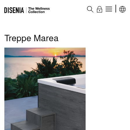
The Wellness collection
Treppe Marea
Produkte
Whirlpools
Wellness-Badewannen
Duschsäulen
Ergänzungselemente
Zubehör
Plus