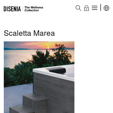
The Wellness collection
Scaletta Marea
Prodotti
Minipiscine
Vasche Wellness
Colonne doccia
Complementi
Accessori
Plus