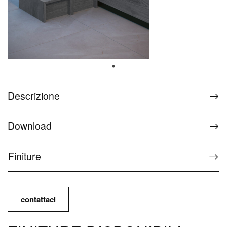
Optional
Assistenza
FAQ The Wellness Collection
Centri assistenza
Descrizione
Assistenza Wellness
Assistenza D-Wellconnect
Download
Contatti e Servizi
Finiture
Contatti e informazioni
Press
contattaci
Area Download