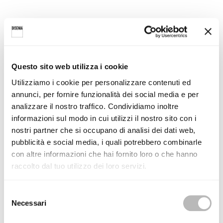
Questo sito web utilizza i cookie
Utilizziamo i cookie per personalizzare contenuti ed
annunci, per fornire funzionalità dei social media e per
analizzare il nostro traffico. Condividiamo inoltre
informazioni sul modo in cui utilizzi il nostro sito con i
nostri partner che si occupano di analisi dei dati web,
pubblicità e social media, i quali potrebbero combinarle
Un’
esperienza virtuale all’interno del nostro stand
a Cersaie
con altre informazioni che hai fornito loro o che hanno
2018, dove esponiamo le nostre soluzioni per
box e piatti
raccolto dal tuo utilizzo dei loro servizi.
doccia
raccontando una nuova idea di benessere.
S
Necessari
e
leggi tutte le news
l