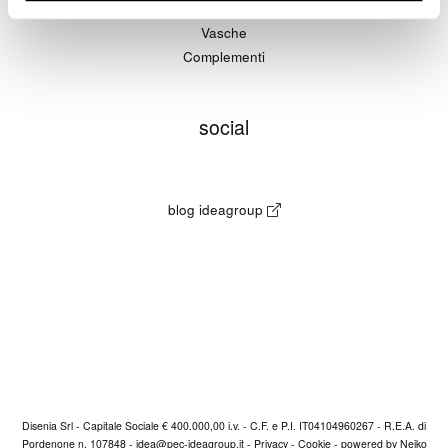
Piatti doccia
Vasche
Complementi
social
blog ideagroup
Disenia Srl - Capitale Sociale € 400.000,00 i.v. - C.F. e P.I. IT04104960267 - R.E.A. di
Pordenone n. 107848 -
idea@pec-ideagroup.it
-
Privacy
-
Cookie
-
powered by Neiko