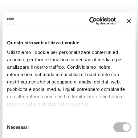
Questo sito web utilizza i cookie
Utilizziamo i cookie per personalizzare contenuti ed
Dal 13 al 17 marzo
parteciperemo alla
fiera
dedicata la mondo
annunci, per fornire funzionalità dei social media e per
analizzare il nostro traffico. Condividiamo inoltre
dell’arredo bagno a
Francoforte
.
informazioni sul modo in cui utilizzi il nostro sito con i
In questa occasione presenteremo al pubblico le ultime
nostri partner che si occupano di analisi dei dati web,
tendenze e novità per la stanza da bagno.
pubblicità e social media, i quali potrebbero combinarle
Dove:
Hall 3.1 D 81
con altre informazioni che hai fornito loro o che hanno
Orario:
9-18
raccolto dal tuo utilizzo dei loro servizi.
Ti aspettiamo!
S
Necessari
e
l
leggi tutte le news