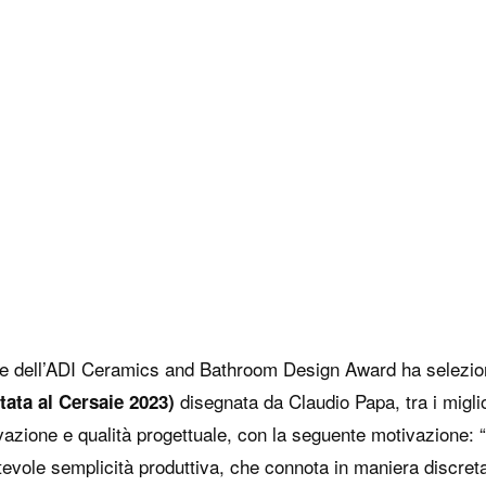
istenza
Contatti e richiesta
informazioni
 doccia
Richiesta punti vendita
tti doccia
Press
sche
Area Download
rilievo
Area riservata Ideagro
ni di montaggio
manutenzione materiali
one dell’ADI Ceramics and Bathroom Design Award ha selezio
assistenza
disegnata da Claudio Papa, tra i miglio
tata al Cersaie 2023)
vazione e qualità progettuale, con la seguente motivazione: 
tevole semplicità produttiva, che connota in maniera discret