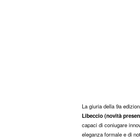
Box doccia senza telaio
FAQ Ass
Box doccia con telaio
FAQ Box
Piatti doccia
FAQ Pia
Vasche
FAQ Va
Complementi
Schede 
Istruzio
Cura e 
La giuria della 9a edizi
Centri 
Libeccio (novità presen
capaci di coniugare inno
eleganza formale e di no