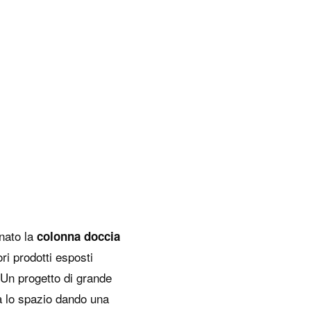
Azienda
The Wellness Collection
News ed eventi
Showroom
Virtual Showroom
up
Newsletter
Lavora con noi
nato la
colonna doccia
ri prodotti esposti
“Un progetto di grande
a lo spazio dando una