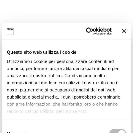
Questo sito web utilizza i cookie
È online il nuovo catalogo
Disenia Wellness 2025
: una raccolta
Utilizziamo i cookie per personalizzare contenuti ed
di proposte pensate per trasformare gli spazi in ambienti dedicati
annunci, per fornire funzionalità dei social media e per
al relax, alla cura di sé e all’armonia.
analizzare il nostro traffico. Condividiamo inoltre
informazioni sul modo in cui utilizzi il nostro sito con i
Forme essenziali, materiali ricercati e funzionalità su misura:
nostri partner che si occupano di analisi dei dati web,
lasciati ispirare da un benessere che nasce dal design e dal
pubblicità e social media, i quali potrebbero combinarle
con altre informazioni che hai fornito loro o che hanno
comfort, dentro e fuori casa.
raccolto dal tuo utilizzo dei loro servizi.
Scopri tutte le novità:
minipiscine
,
vasche wellness
,
colonne
S
doccia
,
complementi
.