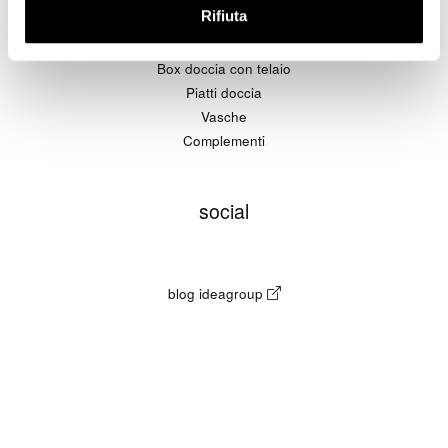
prodotti
Rifiuta
Box doccia senza telaio
Box doccia con telaio
Piatti doccia
Vasche
Complementi
social
blog ideagroup