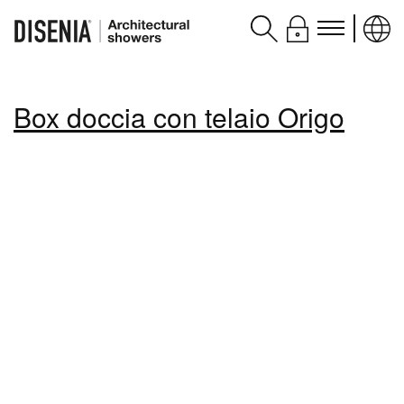
Prodotti
Box doccia con telaio Origo
Assistenza
Contatti e servizi
Disenia
blog