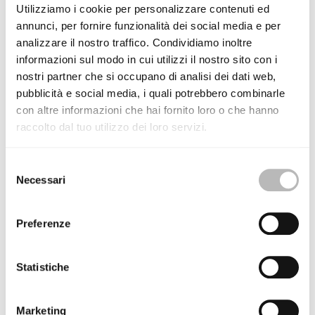
Utilizziamo i cookie per personalizzare contenuti ed
annunci, per fornire funzionalità dei social media e per
analizzare il nostro traffico. Condividiamo inoltre
informazioni sul modo in cui utilizzi il nostro sito con i
FINITURE DISPONIBILI
nostri partner che si occupano di analisi dei dati web,
pubblicità e social media, i quali potrebbero combinarle
con altre informazioni che hai fornito loro o che hanno
Telaio • Finiture Disenia
raccolto dal tuo utilizzo dei loro servizi.
S
Telaio • Finiture Ideagroup / RAL / NCS
Necessari
e
l
e
Vetro
Preferenze
z
i
o
Statistiche
Serigrafia
n
e
Marketing