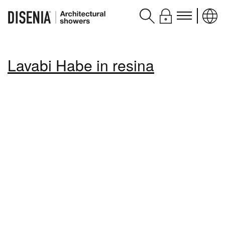
Prodotti
Lavabi Habe in resina
Assistenza
Contatti e servizi
Disenia
blog